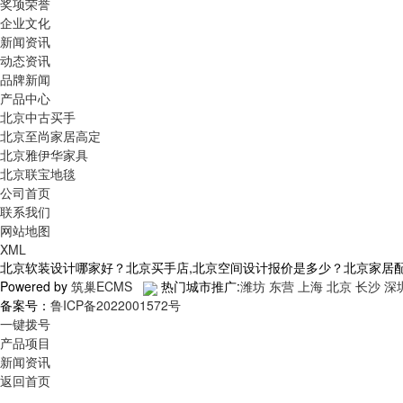
奖项荣誉
企业文化
新闻资讯
动态资讯
品牌新闻
产品中心
北京中古买手
北京至尚家居高定
北京雅伊华家具
北京联宝地毯
公司首页
联系我们
网站地图
XML
北京软装设计哪家好？北京买手店,北京空间设计报价是多少？北京家居配饰质
Powered by
筑巢ECMS
热门城市推广:
潍坊
东营
上海
北京
长沙
深
备案号：
鲁ICP备2022001572号
一键拨号
产品项目
新闻资讯
返回首页