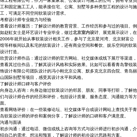
饰工程有限公司，作为一家集家装、公装设计与施工的公司，拥有专业员
工和固定施工工人，能承接住宅、公寓、别墅等多种类型工程的设计与施
工，可满足不同空间软装设计需求。
考察设计师专业能力与经验
查看设计师履历：了解设计师的教育背景、工作经历和参与过的项目。例
如赵虹女士是环艺设计专业毕业，做过
北京室内设计
、展览展示设计，在
2006年就开始从事软装设计相关工作，参与了北京星河湾、北京财富公
馆等样板间以及私宅的软装设计，还有商业空间和餐饮、娱乐空间的软装
设计打造。
欣赏设计师作品：通过设计师的官方网站、社交媒体或线下展厅等渠道，
查看其过往作品，了解其设计风格和实际效果。比如可以看看青岛擎锐装
饰设计有限公司团队设计的冯小刚北京公寓、默多克北京四合院、青岛丽
山国际别墅等项目，感受其设计水平和风格。
了解设计师口碑与客户评价
向身边人咨询：向身边做过软装设计的邻居、朋友、同事等打听，了解他
们与设计师合作的经历和评价，包括设计质量、服务态度、沟通能力等方
面。
查看网络评价：在一些装修论坛、社交媒体平台或设计网站上查找关于青
岛软装设计师的评价和案例分享，了解设计师的口碑和客户满意度。
沟通与面谈
初步沟通：通过电话、微信或线上咨询等方式与设计师进行初步沟通，介
绍自己的需求、想法和预算，了解设计师的初步设计思路和方案。