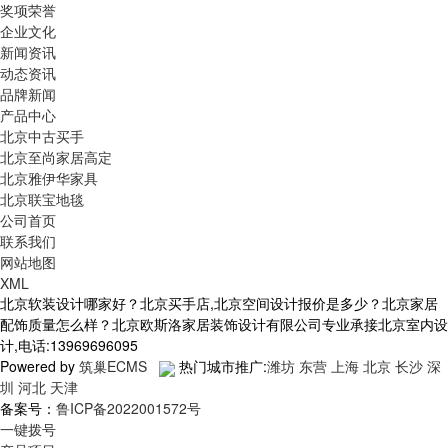
奖项荣誉
企业文化
新闻资讯
动态资讯
品牌新闻
产品中心
北京中古买手
北京至尚家居高定
北京雅伊华家具
北京联宝地毯
公司首页
联系我们
网站地图
XML
北京软装设计哪家好？北京买手店,北京空间设计报价是多少？北京家居
配饰质量怎么样？北京欧斯洛家居装饰设计有限公司专业承接北京室内设
计,电话:13969696095
Powered by
筑巢ECMS
热门城市推广:
潍坊
东营
上海
北京
长沙
深
圳
河北
天津
备案号：
鲁ICP备2022001572号
一键拨号