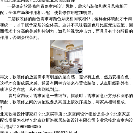
一是确定软装修的青岛室内设计风格，需求与装修和家具风格相匹
配，全体布局和作用相匹配，使装修作用愈加明显。
二是软装修的颜色需求与颜色系统相同或相邻，这样全体调配才干调
和统一，才干赋予家居的全体美。这并不意味着颜色对比度无法匹配，因
而需求十分高的美感和控制力，激烈的视觉冲击力，而且具有十分醒目的
作用，否则会很杂乱。
再次，软装修的放置需求有明显的层次感，需求有主色，然后安排次色，
这样才会形成层次感。通常有两种方法来布置软装修，从点到线到外表，
或许反之亦然，从外表到线到点。
青岛室内设计需求留意一些细节。摆放时，需求留意正方形和圆形的
调配，软装修之间的调配也要从高度上按次序摆放，与家具相辅相成。
?
北京软装设计哪家好？北京买手店,北京空间设计报价是多少？北京家居
配饰质量怎么样？北京欧斯洛家居装饰设计有限公司专业承接北京室内设
计,电话:13969696095
来源：http://bj.osiro.cn/news869532.html