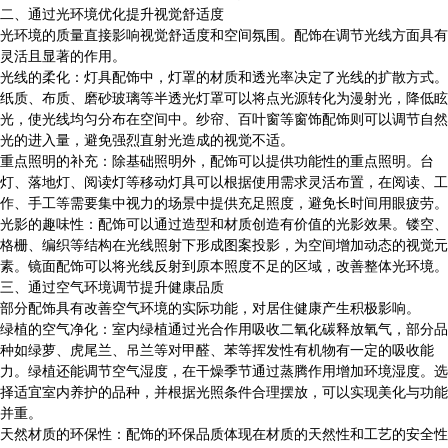
二、通过光环境优化提升视觉舒适度
光环境的质量直接影响视觉舒适度和空间氛围。配饰在调节光线方面具有
灵活且显著的作用。
光线的柔化：灯具配饰中，灯罩的材质和透光率决定了光线的扩散方式。
纸质、布质、磨砂玻璃等半透光灯罩可以将点光源转化为漫射光，降低眩
光，使光线均匀分布在空间中。纱帘、百叶窗等窗饰配饰则可以调节自然
光的进入量，避免强烈直射光造成的视觉不适。
重点照明的补充：除基础照明外，配饰可以提供功能性的重点照明。台
灯、落地灯、阅读灯等移动灯具可以根据使用需求灵活布置，在阅读、工
作、手工等需要集中视力的场景中提供充足照度，避免长时间用眼疲劳。
光影的趣味性：配饰可以通过造型和材质创造有价值的光影效果。镂空、
格栅、编织等结构在光线照射下形成图案投影，为空间增加动态的视觉元
素。镜面配饰可以将光线反射到原本照度不足的区域，改善整体光环境。
三、通过空气环境调节提升健康品质
部分配饰具有改善空气环境的实际功能，对居住健康产生积极影响。
绿植的空气净化：室内绿植通过光合作用吸收二氧化碳释放氧气，部分品
种如绿萝、虎尾兰、吊兰等对甲醛、苯等挥发性有机物有一定的吸收能
力。绿植还能调节空气湿度，在干燥季节通过蒸腾作用增加环境湿度。选
择适宜室内养护的品种，并根据光照条件合理摆放，可以实现美化与功能
并重。
天然材质的环保性：配饰的环保品质体现在材质的天然性和工艺的安全性