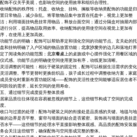
配饰不仅关乎美观，也影响空间的使用效率和组织合理性。
收纳配饰的秩序性：托盘、收纳盒、挂钩、搁板等收纳类配饰的功能是归
置日常物品，减少杂乱。将零散物品集中放置在托盘中，视觉上更加整
洁；利用墙面挂钩悬挂常用物品，释放台面空间；通过分隔盒对抽屉内部
进行分区，提高物品取用效率。收纳配饰的使用使空间在视觉上更加有
序，在使用上更加高效。
功能节点的明确：配饰可以帮助界定和强化空间的功能节点。玄关处的托
盘和挂钩明确了入户区域的物品放置功能；
北京沙发
旁的边几和落地灯界
定了阅读角的功能范围；
北京餐桌
上的桌旗或中心摆件强化了用餐区域的
仪式感。功能节点的明确使空间使用更加有序，动线更加清晰。
灵活调整的可能性：相比于硬装的固定性，配饰可以根据生活需求的变化
灵活调整。季节更替时更换纺织品，孩子成长过程中调整收纳方案，家庭
成员变化时重新布置功能区域——配饰的灵活性使空间能够适应居住者不
同阶段的需求，延长空间的使用寿命。
五、通过细节完成度提升整体质感
居家品质往往体现在容易被忽视的细节上，这些细节构成了空间的完成
度。
收口与过渡的处理：配饰与硬装之间的衔接处是品质感的关键。地毯与地
板的边界是否平整、窗帘与墙面的贴合是否紧密、装饰画与墙面的悬挂是
否水平——这些细节的处理水平直接影响整体观感。高品质的配饰安装服
务会关注这些细节，确保配饰与空间形成完整的整体。