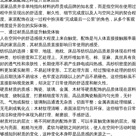
居家品质并非单纯指向材料的昂贵或品牌的知名度，而是指空间在使用过
程中所呈现出的舒适度、耐久性、细节完成度以及人与空间之间的契合程
度。家居配饰在这一过程中扮演着“完成最后一公里”的角色，从多个客观
维度提升居住的实际体验。
一、通过材质品质提升触觉体验
人在空间中的舒适感很大程度上来自触觉。配饰是与人体直接接触频率最
高的家居品类，其材质品质直接影响日常使用的感受。
纺织品的选择：窗帘、地毯、抱枕、床品等纺织品的品质差异体现在纤维
种类、纱织密度和工艺处理上。天然纤维如羊毛、棉、亚麻、真丝具有良
好的透气性和亲肤性，长期使用不易产生静电或闷热感。高纱织密度的面
料更加紧实耐用，不易起球变形。工艺处理方面，经过预缩水处理的纺织
品后期洗涤不易缩水，色牢度达四级以上的产品不易褪色。这些指标虽不
直接影响视觉效果，却决定了日常使用的舒适度和耐久性。
硬质材质的质感：陶瓷、玻璃、金属、木材等硬质配饰的品质体现在原料
纯度、烧制温度、打磨精细度等方面。高品质陶瓷釉面均匀光滑，无针
孔、气泡或裂纹；玻璃制品通透无杂质，切面平整；金属表面处理细腻，
无毛刺或氧化点；木材纹理清晰，表面涂层均匀且环保。这些细节在日常
清洁和使用中体现为易打理、耐磨损、手感舒适。
材质对比的层次：将不同材质的配饰并置，可以丰富触觉体验的层次。哑
光与亮面、粗糙与光滑、柔软与硬朗之间的对比，使人在空间中活动时能
够感知到材质的变化，这种变化本身即是品质感的来源之一。