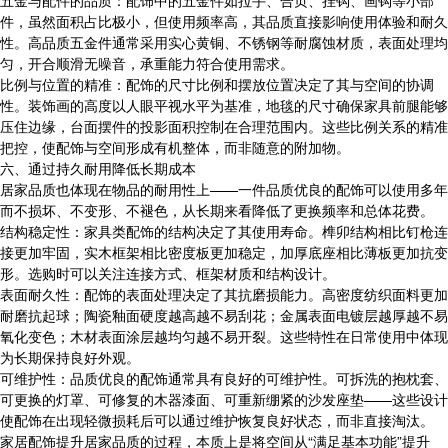
五金与配件的品质：配饰中的五金件如拉手、合页、挂钩、画钩等小部
件，虽然面积占比极小，但使用频率高，其品质直接影响使用体验和耐久
性。高品质五金件通常采用实心黄铜、不锈钢等耐腐蚀材质，表面处理均
匀，开合顺滑无噪音，承重能力符合使用需求。
比例与位置的精准：配饰的尺寸比例和摆放位置决定了其与空间的协调
性。装饰画的高度以人眼平视水平为基准，地毯的尺寸确保家具前腿能够
压住边缘，台面摆件的投影面积控制在合理范围内。这些比例关系的精准
把控，使配饰与空间形成有机整体，而非随意的附加物。
六、通过持久耐用降低长期成本
居家品质也体现在物品的耐用性上——一件品质优良的配饰可以使用多年
而不损坏、不变形、不褪色，从长期来看降低了更换频率和总体花费。
结构稳定性：家具类配饰的结构决定了其使用寿命。榫卯结构相比钉枪连
接更加牢固，实木框架相比密度板更加稳定，加厚底座相比薄板更加抗变
形。选购时可以关注连接方式、框架材质和结构设计。
表面耐久性：配饰的表面处理决定了其抗磨损能力。高密度纺织面料更加
耐磨抗起球；陶瓷釉面硬度越高越不易刮花；金属表面电镀层越厚越不易
氧化变色；木材表面涂层越均匀越不易开裂。这些特性在日常使用中体现
为长期保持良好外观。
可维护性：品质优良的配饰通常具有良好的可维护性。可拆洗的抱枕套、
可更换的灯罩、可修复的木器漆面、可重新绷紧的沙发座垫——这些设计
使配饰在出现轻微损耗后可以通过维护恢复良好状态，而非直接淘汰。
家居配饰提升居家品质的过程，本质上是将空间从“满足基本功能”提升