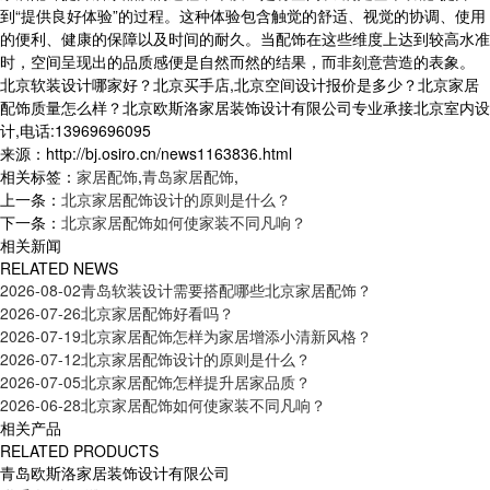
到“提供良好体验”的过程。这种体验包含触觉的舒适、视觉的协调、使用
的便利、健康的保障以及时间的耐久。当配饰在这些维度上达到较高水准
时，空间呈现出的品质感便是自然而然的结果，而非刻意营造的表象。
北京软装设计哪家好？北京买手店,北京空间设计报价是多少？北京家居
配饰质量怎么样？北京欧斯洛家居装饰设计有限公司专业承接北京室内设
计,电话:13969696095
来源：http://bj.osiro.cn/news1163836.html
相关标签：
家居配饰
,
青岛家居配饰
,
上一条：
北京家居配饰设计的原则是什么？
下一条：
北京家居配饰如何使家装不同凡响？
相关新闻
RELATED NEWS
2026-08-02
青岛软装设计需要搭配哪些北京家居配饰？
2026-07-26
北京家居配饰好看吗？
2026-07-19
北京家居配饰怎样为家居增添小清新风格？
2026-07-12
北京家居配饰设计的原则是什么？
2026-07-05
北京家居配饰怎样提升居家品质？
2026-06-28
北京家居配饰如何使家装不同凡响？
相关产品
RELATED PRODUCTS
青岛欧斯洛家居装饰设计有限公司