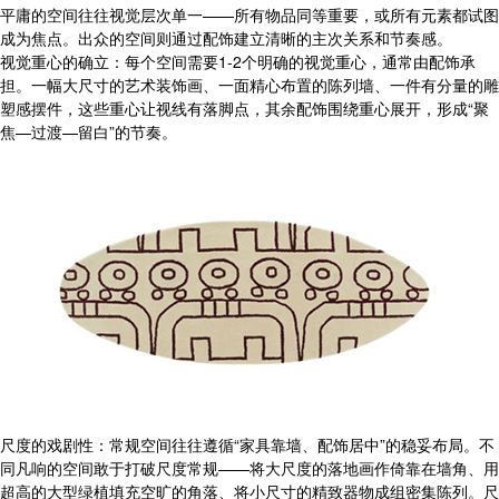
平庸的空间往往视觉层次单一——所有物品同等重要，或所有元素都试图
成为焦点。出众的空间则通过配饰建立清晰的主次关系和节奏感。
视觉重心的确立：每个空间需要1-2个明确的视觉重心，通常由配饰承
担。一幅大尺寸的艺术装饰画、一面精心布置的陈列墙、一件有分量的雕
塑感摆件，这些重心让视线有落脚点，其余配饰围绕重心展开，形成“聚
焦—过渡—留白”的节奏。
尺度的戏剧性：常规空间往往遵循“家具靠墙、配饰居中”的稳妥布局。不
同凡响的空间敢于打破尺度常规——将大尺度的落地画作倚靠在墙角、用
超高的大型绿植填充空旷的角落、将小尺寸的精致器物成组密集陈列。尺