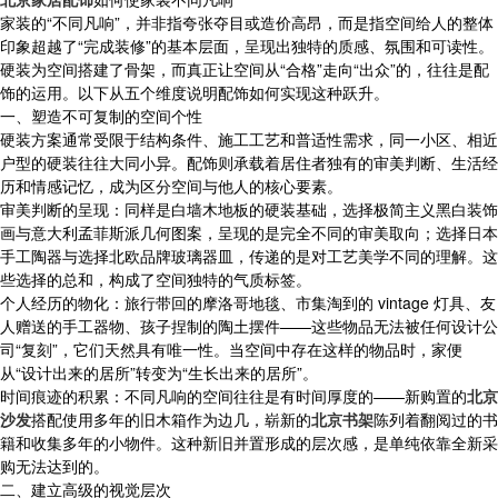
家装的“不同凡响”，并非指夸张夺目或造价高昂，而是指空间给人的整体
印象超越了“完成装修”的基本层面，呈现出独特的质感、氛围和可读性。
硬装为空间搭建了骨架，而真正让空间从“合格”走向“出众”的，往往是配
饰的运用。以下从五个维度说明配饰如何实现这种跃升。
一、塑造不可复制的空间个性
硬装方案通常受限于结构条件、施工工艺和普适性需求，同一小区、相近
户型的硬装往往大同小异。配饰则承载着居住者独有的审美判断、生活经
历和情感记忆，成为区分空间与他人的核心要素。
审美判断的呈现：同样是白墙木地板的硬装基础，选择极简主义黑白装饰
画与意大利孟菲斯派几何图案，呈现的是完全不同的审美取向；选择日本
手工陶器与选择北欧品牌玻璃器皿，传递的是对工艺美学不同的理解。这
些选择的总和，构成了空间独特的气质标签。
个人经历的物化：旅行带回的摩洛哥地毯、市集淘到的 vintage 灯具、友
人赠送的手工器物、孩子捏制的陶土摆件——这些物品无法被任何设计公
司“复刻”，它们天然具有唯一性。当空间中存在这样的物品时，家便
从“设计出来的居所”转变为“生长出来的居所”。
时间痕迹的积累：不同凡响的空间往往是有时间厚度的——新购置的
北京
沙发
搭配使用多年的旧木箱作为边几，崭新的
北京书架
陈列着翻阅过的书
籍和收集多年的小物件。这种新旧并置形成的层次感，是单纯依靠全新采
购无法达到的。
二、建立高级的视觉层次