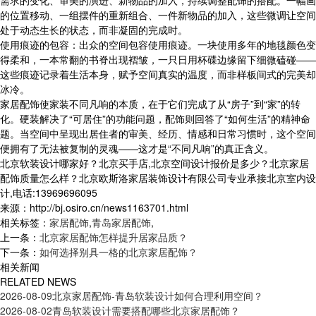
需求的变化、审美的演进、新物品的加入，持续调整配饰的搭配。一幅画
的位置移动、一组摆件的重新组合、一件新物品的加入，这些微调让空间
处于动态生长的状态，而非凝固的完成时。
使用痕迹的包容：出众的空间包容使用痕迹。一块使用多年的地毯颜色变
得柔和，一本常翻的书脊出现褶皱，一只日用杯碟边缘留下细微磕碰——
这些痕迹记录着生活本身，赋予空间真实的温度，而非样板间式的完美却
冰冷。
家居配饰使家装不同凡响的本质，在于它们完成了从“房子”到“家”的转
化。硬装解决了“可居住”的功能问题，配饰则回答了“如何生活”的精神命
题。当空间中呈现出居住者的审美、经历、情感和日常习惯时，这个空间
便拥有了无法被复制的灵魂——这才是“不同凡响”的真正含义。
北京软装设计哪家好？北京买手店,北京空间设计报价是多少？北京家居
配饰质量怎么样？北京欧斯洛家居装饰设计有限公司专业承接北京室内设
计,电话:13969696095
来源：http://bj.osiro.cn/news1163701.html
相关标签：
家居配饰
,
青岛家居配饰
,
上一条：
北京家居配饰怎样提升居家品质？
下一条：
如何选择别具一格的北京家居配饰？
相关新闻
RELATED NEWS
2026-08-09
北京家居配饰-青岛软装设计如何合理利用空间？
2026-08-02
青岛软装设计需要搭配哪些北京家居配饰？