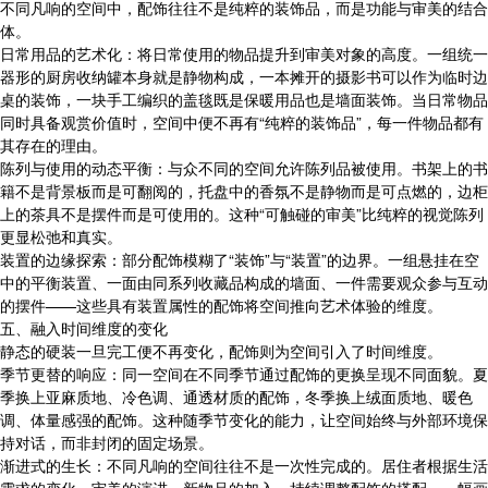
不同凡响的空间中，配饰往往不是纯粹的装饰品，而是功能与审美的结合
体。
日常用品的艺术化：将日常使用的物品提升到审美对象的高度。一组统一
器形的厨房收纳罐本身就是静物构成，一本摊开的摄影书可以作为临时边
桌的装饰，一块手工编织的盖毯既是保暖用品也是墙面装饰。当日常物品
同时具备观赏价值时，空间中便不再有“纯粹的装饰品”，每一件物品都有
其存在的理由。
陈列与使用的动态平衡：与众不同的空间允许陈列品被使用。书架上的书
籍不是背景板而是可翻阅的，托盘中的香氛不是静物而是可点燃的，边柜
上的茶具不是摆件而是可使用的。这种“可触碰的审美”比纯粹的视觉陈列
更显松弛和真实。
装置的边缘探索：部分配饰模糊了“装饰”与“装置”的边界。一组悬挂在空
中的平衡装置、一面由同系列收藏品构成的墙面、一件需要观众参与互动
的摆件——这些具有装置属性的配饰将空间推向艺术体验的维度。
五、融入时间维度的变化
静态的硬装一旦完工便不再变化，配饰则为空间引入了时间维度。
季节更替的响应：同一空间在不同季节通过配饰的更换呈现不同面貌。夏
季换上亚麻质地、冷色调、通透材质的配饰，冬季换上绒面质地、暖色
调、体量感强的配饰。这种随季节变化的能力，让空间始终与外部环境保
持对话，而非封闭的固定场景。
渐进式的生长：不同凡响的空间往往不是一次性完成的。居住者根据生活