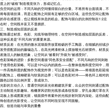
度上的“破格”制造视觉张力，形成记忆点。
负空间的运用：不同凡响的空间懂得留白的分量。不将所有台面填满，不
将每面墙挂满，而是让配饰之间留有足够的空白区域。这些负空间让配饰
的存在感更强，也让视线有休息的机会。配饰与留白的比例控制在1:2左
右时，空间既丰富又不显拥挤。
三、制造感知层面的反差
配饰通过材质、色彩、光线等物理特性，在空间中制造感知层面的反差，
这种反差是“不同凡响”的重要来源。
材质反差：在光滑的微水泥墙面旁放置粗砺的手工陶器，在细腻的丝绒沙
发旁搭配原始的藤编边几，在高光烤漆柜体上摆放哑光石材摆件。材质反
差激活人的触觉想象，让空间从“被看到”升级为“被感受到”。
色彩策略的进阶：多数空间遵循“同色系安全搭配”，不同凡响的空间则敢
于使用色彩策略。可以是10%以内的跳色——在整体低饱和度空间中，用
一件高饱和度的配饰作为视觉炸弹；可以是色彩延伸——将墙面色彩延续
到配饰上，模糊硬装与软装的边界；可以是色彩对冲——将色环上相对的
颜色以恰当比例并置，形成张力。
光影的主动介入：普通空间的采光依赖建筑开窗，出众的空间则通过配饰
主动制造光影趣味。格栅屏风切割光线形成条纹投影，穿孔金属灯罩在天
花板上形成图案光斑，镜面摆件将窗外的光线折射到室内深处。这些由配
饰创造的光影变化，让空间在不同时段呈现不同面貌。
四、创造功能与审美的重叠