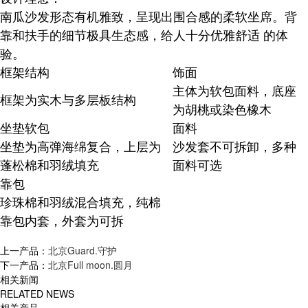
南瓜沙发形态有机雅致，呈现出围合感的柔软坐席。背
靠和扶手的细节极具生态感，给人十分优雅舒适 的体
验。
框架结构
饰面
主体为软包面料，底座
框架为实木与多层板结构
为胡桃或染色橡木
坐垫软包
面料
坐垫为高弹海绵复合，上层为
沙发套不可拆卸，多种
蓬松棉和羽绒填充
面料可选
靠包
珍珠棉和羽绒混合填充，纯棉
靠包内套，外套为可拆
上一产品：
北京Guard.守护
下一产品：
北京Full moon.圆月
相关新闻
RELATED NEWS
相关产品