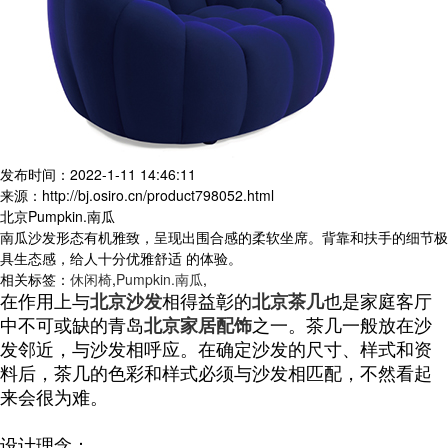
发布时间：2022-1-11 14:46:11
来源：http://bj.osiro.cn/product798052.html
北京Pumpkin.南瓜
南瓜沙发形态有机雅致，呈现出围合感的柔软坐席。背靠和扶手的细节极
具生态感，给人十分优雅舒适 的体验。
相关标签：
休闲椅
,
Pumpkin.南瓜
,
在作用上与
北京沙发
相得益彰的
北京茶几
也是家庭客厅
中不可或缺的青岛
北京家居配饰
之一。
茶几
一般放在沙
发邻近，与沙发相呼应。
在确定沙发的尺寸、样式和资
料后，
茶几
的色彩和样式必须与沙发相匹配，不然看起
来会很为难。
设计理念：