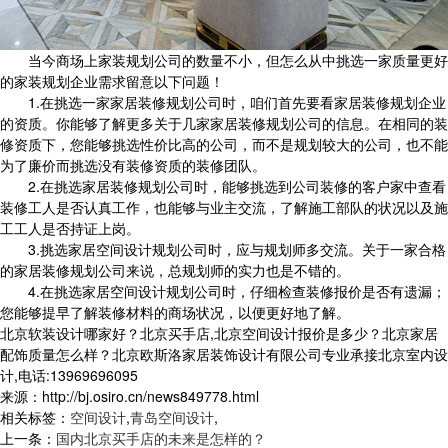
当今商场上家装规划公司的数量不小，但怎么从中挑选一家质量更好
的家装规划企业需求留意以下问题！
1.在挑选一家家居装修规划公司时，咱们首先要看家居装修规划企业
的资质。你能够了解更多关于几家家居装修规划公司的信息。在相同的装
修资质下，您能够挑选性价比高的公司，而不是规划较大的公司，也不能
为了廉价而挑选没有装修资质的装修团队。
2.在挑选家居装修规划公司时，能够挑选到公司装修的客户家中查看
装修工人是否认真工作，也能够与业主交流，了解施工部队的状况以及施
工工人是否持证上岗。
3.挑选家居空间设计规划公司时，应与规划师多交流。关于一家合格
的家居装修规划公司来说，总规划师的实力也是不错的。
4.在挑选家居空间设计规划公司时，仔细检查装修报价是否有遗漏；
您能够提早了解装修材料的商场状况，以便更好地了解。
北京软装设计哪家好？北京买手店,北京空间设计报价是多少？北京家居
配饰质量怎么样？北京欧斯洛家居装饰设计有限公司专业承接北京室内设
计,电话:13969696095
来源：http://bj.osiro.cn/news849778.html
相关标签：
空间设计
,
青岛空间设计
,
上一条：
国内北京买手店的未来是怎样的？