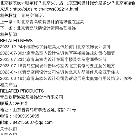
北京软装设计哪家好？北京买手店,北京空间设计报价是多少？北京家居配饰质
来源：http://bj.osiro.cn/news802214.html
相关标签：
青岛空间设计
,
上一条：
对北京青岛软装设计的需求也在提高
下一条：
北京青岛软装设计运用布艺装饰
相关新闻
RELATED NEWS
2023-12-24
小编带你了解层高太低如何用北京装饰设计弥补
2023-07-30
北京青岛室内设计告诉你写字楼装饰规划留心细节
2023-07-23
北京青岛室内设计在写字楼装饰留意哪些细节
2023-07-16
青岛空间设计告诉你室内北京装修时要注意的地方
2023-04-16
青岛空间设计公司告诉你北京别墅装修风格源于住人
2023-03-19
北京青岛软装设计公司告诉你层高太低如何用装饰设计弥补
相关产品
RELATED PRODUCTS
青岛欧斯洛家居装饰设计有限公司
联系人: 左伊潍
地址：山东省青岛市李沧区延川路2-21号
电话：13969696095
邮箱：842155037@qq.com
关于我们
品牌介绍