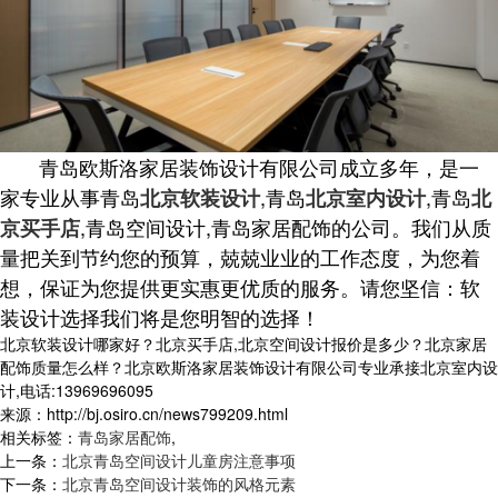
青岛欧斯洛家居装饰设计有限公司成立多年，是一
家专业从事
青岛
,
青岛
,
青岛
北京软装设计
北京室内设计
北
,
青岛
空间设计,
青岛
家居配饰的公司。我们从质
京买手店
量把关到节约您的预算，兢兢业业的工作态度，为您着
想，保证为您提供更实惠更优质的服务。请您坚信：软
装设计选择我们将是您明智的选择！
北京软装设计哪家好？北京买手店,北京空间设计报价是多少？北京家居
配饰质量怎么样？北京欧斯洛家居装饰设计有限公司专业承接北京室内设
计,电话:13969696095
来源：http://bj.osiro.cn/news799209.html
相关标签：
青岛家居配饰
,
上一条：
北京青岛空间设计儿童房注意事项
下一条：
北京青岛空间设计装饰的风格元素