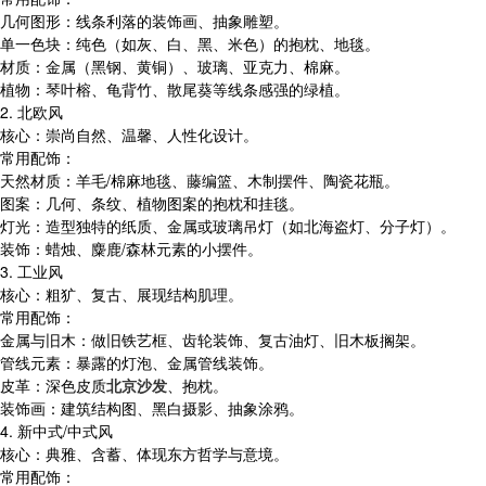
几何图形：线条利落的装饰画、抽象雕塑。
单一色块：纯色（如灰、白、黑、米色）的抱枕、地毯。
材质：金属（黑钢、黄铜）、玻璃、亚克力、棉麻。
植物：琴叶榕、龟背竹、散尾葵等线条感强的绿植。
2. 北欧风
核心：崇尚自然、温馨、人性化设计。
常用配饰：
天然材质：羊毛/棉麻地毯、藤编篮、木制摆件、陶瓷花瓶。
图案：几何、条纹、植物图案的抱枕和挂毯。
灯光：造型独特的纸质、金属或玻璃吊灯（如北海盗灯、分子灯）。
装饰：蜡烛、麋鹿/森林元素的小摆件。
3. 工业风
核心：粗犷、复古、展现结构肌理。
常用配饰：
金属与旧木：做旧铁艺框、齿轮装饰、复古油灯、旧木板搁架。
管线元素：暴露的灯泡、金属管线装饰。
皮革：深色皮质
北京沙发
、抱枕。
装饰画：建筑结构图、黑白摄影、抽象涂鸦。
4. 新中式/中式风
核心：典雅、含蓄、体现东方哲学与意境。
常用配饰：