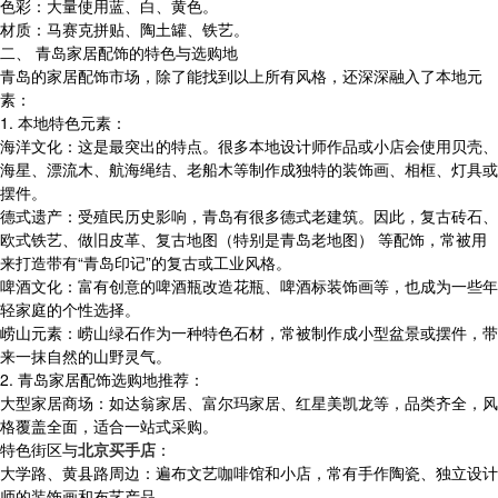
色彩：大量使用蓝、白、黄色。
材质：马赛克拼贴、陶土罐、铁艺。
二、 青岛家居配饰的特色与选购地
青岛的家居配饰市场，除了能找到以上所有风格，还深深融入了本地元
素：
1. 本地特色元素：
海洋文化：这是最突出的特点。很多本地设计师作品或小店会使用贝壳、
海星、漂流木、航海绳结、老船木等制作成独特的装饰画、相框、灯具或
摆件。
德式遗产：受殖民历史影响，青岛有很多德式老建筑。因此，复古砖石、
欧式铁艺、做旧皮革、复古地图（特别是青岛老地图） 等配饰，常被用
来打造带有“青岛印记”的复古或工业风格。
啤酒文化：富有创意的啤酒瓶改造花瓶、啤酒标装饰画等，也成为一些年
轻家庭的个性选择。
崂山元素：崂山绿石作为一种特色石材，常被制作成小型盆景或摆件，带
来一抹自然的山野灵气。
2. 青岛家居配饰选购地推荐：
大型家居商场：如达翁家居、富尔玛家居、红星美凯龙等，品类齐全，风
格覆盖全面，适合一站式采购。
特色街区与
北京买手店
：
大学路、黄县路周边：遍布文艺咖啡馆和小店，常有手作陶瓷、独立设计
师的装饰画和布艺产品。