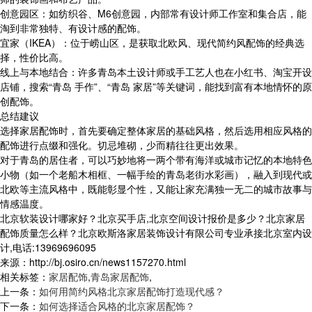
创意园区：如纺织谷、M6创意园，内部常有设计师工作室和集合店，能
淘到非常独特、有设计感的配饰。
宜家（IKEA）：位于崂山区，是获取北欧风、现代简约风配饰的经典选
择，性价比高。
线上与本地结合：许多青岛本土设计师或手工艺人也在小红书、淘宝开设
店铺，搜索“青岛 手作”、“青岛 家居”等关键词，能找到富有本地情怀的原
创配饰。
总结建议
选择家居配饰时，首先要确定整体家居的基础风格，然后选用相应风格的
配饰进行点缀和强化。切忌堆砌，少而精往往更出效果。
对于青岛的居住者，可以巧妙地将一两个带有海洋或城市记忆的本地特色
小物（如一个老船木相框、一幅手绘的青岛老街水彩画），融入到现代或
北欧等主流风格中，既能彰显个性，又能让家充满独一无二的城市故事与
情感温度。
北京软装设计哪家好？北京买手店,北京空间设计报价是多少？北京家居
配饰质量怎么样？北京欧斯洛家居装饰设计有限公司专业承接北京室内设
计,电话:13969696095
来源：http://bj.osiro.cn/news1157270.html
相关标签：
家居配饰
,
青岛家居配饰
,
上一条：
如何用简约风格北京家居配饰打造现代感？
下一条：
如何选择适合风格的北京家居配饰？