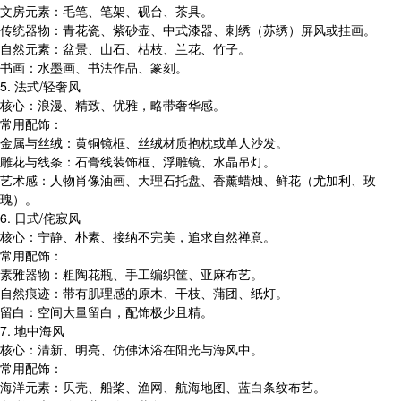
文房元素：毛笔、笔架、砚台、茶具。
传统器物：青花瓷、紫砂壶、中式漆器、刺绣（苏绣）屏风或挂画。
自然元素：盆景、山石、枯枝、兰花、竹子。
书画：水墨画、书法作品、篆刻。
5. 法式/轻奢风
核心：浪漫、精致、优雅，略带奢华感。
常用配饰：
金属与丝绒：黄铜镜框、丝绒材质抱枕或单人沙发。
雕花与线条：石膏线装饰框、浮雕镜、水晶吊灯。
艺术感：人物肖像油画、大理石托盘、香薰蜡烛、鲜花（尤加利、玫
瑰）。
6. 日式/侘寂风
核心：宁静、朴素、接纳不完美，追求自然禅意。
常用配饰：
素雅器物：粗陶花瓶、手工编织筐、亚麻布艺。
自然痕迹：带有肌理感的原木、干枝、蒲团、纸灯。
留白：空间大量留白，配饰极少且精。
7. 地中海风
核心：清新、明亮、仿佛沐浴在阳光与海风中。
常用配饰：
海洋元素：贝壳、船桨、渔网、航海地图、蓝白条纹布艺。