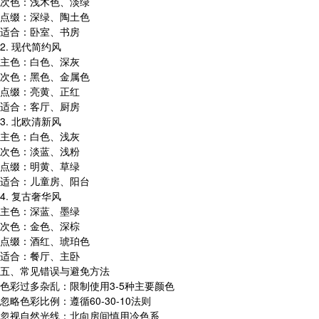
次色：浅木色、淡绿
点缀：深绿、陶土色
适合：卧室、书房
2. 现代简约风
主色：白色、深灰
次色：黑色、金属色
点缀：亮黄、正红
适合：客厅、厨房
3. 北欧清新风
主色：白色、浅灰
次色：淡蓝、浅粉
点缀：明黄、草绿
适合：儿童房、阳台
4. 复古奢华风
主色：深蓝、墨绿
次色：金色、深棕
点缀：酒红、琥珀色
适合：餐厅、主卧
五、常见错误与避免方法
色彩过多杂乱：限制使用3-5种主要颜色
忽略色彩比例：遵循60-30-10法则
忽视自然光线：北向房间慎用冷色系