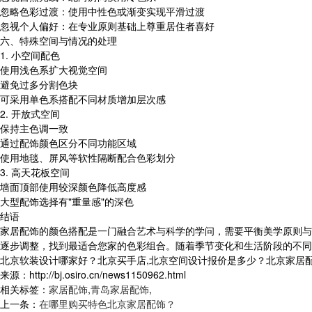
忽略色彩过渡：使用中性色或渐变实现平滑过渡
忽视个人偏好：在专业原则基础上尊重居住者喜好
六、特殊空间与情况的处理
1. 小空间配色
使用浅色系扩大视觉空间
避免过多分割色块
可采用单色系搭配不同材质增加层次感
2. 开放式空间
保持主色调一致
通过配饰颜色区分不同功能区域
使用地毯、屏风等软性隔断配合色彩划分
3. 高天花板空间
墙面顶部使用较深颜色降低高度感
大型配饰选择有"重量感"的深色
结语
家居配饰的颜色搭配是一门融合艺术与科学的学问，需要平衡美学原则与
逐步调整，找到最适合您家的色彩组合。随着季节变化和生活阶段的不同
北京软装设计哪家好？北京买手店,北京空间设计报价是多少？北京家居配饰质
来源：http://bj.osiro.cn/news1150962.html
相关标签：
家居配饰
,
青岛家居配饰
,
上一条：
在哪里购买特色北京家居配饰？