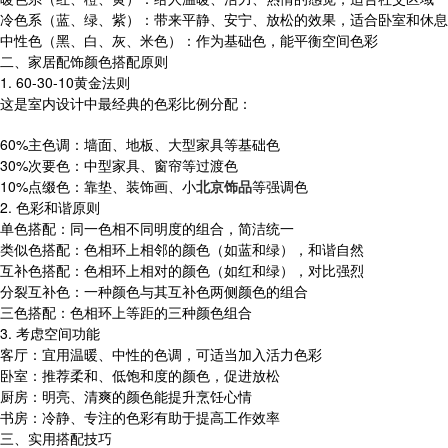
冷色系（蓝、绿、紫）：带来平静、安宁、放松的效果，适合卧室和休息
中性色（黑、白、灰、米色）：作为基础色，能平衡空间色彩
二、家居配饰颜色搭配原则
1. 60-30-10黄金法则
这是室内设计中最经典的色彩比例分配：
60%主色调：墙面、地板、大型家具等基础色
30%次要色：中型家具、窗帘等过渡色
10%点缀色：靠垫、装饰画、小
北京饰品
等强调色
2. 色彩和谐原则
单色搭配：同一色相不同明度的组合，简洁统一
类似色搭配：色相环上相邻的颜色（如蓝和绿），和谐自然
互补色搭配：色相环上相对的颜色（如红和绿），对比强烈
分裂互补色：一种颜色与其互补色两侧颜色的组合
三色搭配：色相环上等距的三种颜色组合
3. 考虑空间功能
客厅：宜用温暖、中性的色调，可适当加入活力色彩
卧室：推荐柔和、低饱和度的颜色，促进放松
厨房：明亮、清爽的颜色能提升烹饪心情
书房：冷静、专注的色彩有助于提高工作效率
三、实用搭配技巧