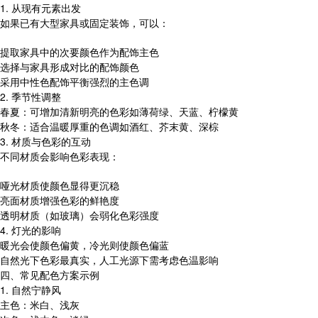
1. 从现有元素出发
如果已有大型家具或固定装饰，可以：
提取家具中的次要颜色作为配饰主色
选择与家具形成对比的配饰颜色
采用中性色配饰平衡强烈的主色调
2. 季节性调整
春夏：可增加清新明亮的色彩如薄荷绿、天蓝、柠檬黄
秋冬：适合温暖厚重的色调如酒红、芥末黄、深棕
3. 材质与色彩的互动
不同材质会影响色彩表现：
哑光材质使颜色显得更沉稳
亮面材质增强色彩的鲜艳度
透明材质（如玻璃）会弱化色彩强度
4. 灯光的影响
暖光会使颜色偏黄，冷光则使颜色偏蓝
自然光下色彩最真实，人工光源下需考虑色温影响
四、常见配色方案示例
1. 自然宁静风
主色：米白、浅灰