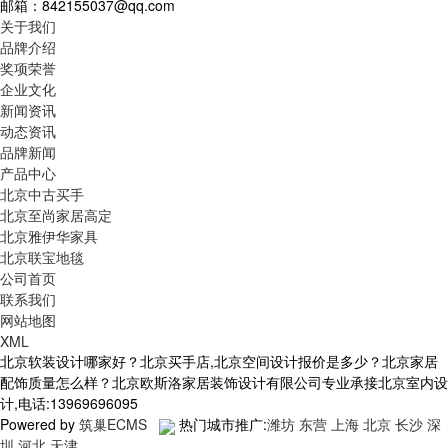
邮箱：842155037@qq.com
关于我们
品牌介绍
奖项荣誉
企业文化
新闻资讯
动态资讯
品牌新闻
产品中心
北京中古买手
北京至尚家居高定
北京雅伊华家具
北京联宝地毯
公司首页
联系我们
网站地图
XML
北京软装设计哪家好？北京买手店,北京空间设计报价是多少？北京家居
配饰质量怎么样？北京欧斯洛家居装饰设计有限公司专业承接北京室内设
计,电话:13969696095
Powered by
筑巢ECMS
热门城市推广:
潍坊
东营
上海
北京
长沙
深
圳
河北
天津