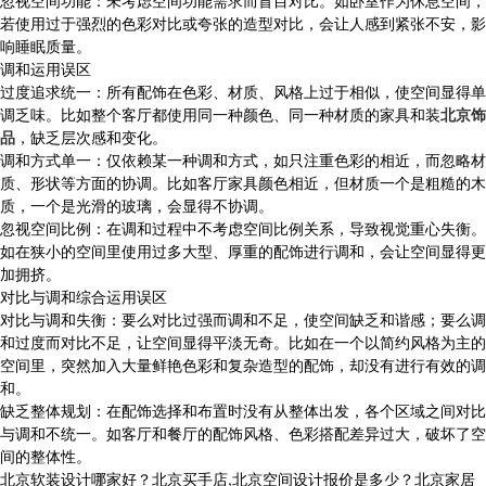
忽视空间功能：未考虑空间功能需求而盲目对比。如卧室作为休息空间，
若使用过于强烈的色彩对比或夸张的造型对比，会让人感到紧张不安，影
响睡眠质量。
调和运用误区
过度追求统一：所有配饰在色彩、材质、风格上过于相似，使空间显得单
调乏味。比如整个客厅都使用同一种颜色、同一种材质的家具和装
北京饰
品
，缺乏层次感和变化。
调和方式单一：仅依赖某一种调和方式，如只注重色彩的相近，而忽略材
质、形状等方面的协调。比如客厅家具颜色相近，但材质一个是粗糙的木
质，一个是光滑的玻璃，会显得不协调。
忽视空间比例：在调和过程中不考虑空间比例关系，导致视觉重心失衡。
如在狭小的空间里使用过多大型、厚重的配饰进行调和，会让空间显得更
加拥挤。
对比与调和综合运用误区
对比与调和失衡：要么对比过强而调和不足，使空间缺乏和谐感；要么调
和过度而对比不足，让空间显得平淡无奇。比如在一个以简约风格为主的
空间里，突然加入大量鲜艳色彩和复杂造型的配饰，却没有进行有效的调
和。
缺乏整体规划：在配饰选择和布置时没有从整体出发，各个区域之间对比
与调和不统一。如客厅和餐厅的配饰风格、色彩搭配差异过大，破坏了空
间的整体性。
北京软装设计哪家好？北京买手店,北京空间设计报价是多少？北京家居