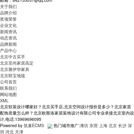
邮箱：842155037@qq.com
关于我们
品牌介绍
奖项荣誉
企业文化
新闻资讯
动态资讯
品牌新闻
产品中心
北京中古买手
北京至尚家居高定
北京雅伊华家具
北京联宝地毯
公司首页
联系我们
网站地图
XML
北京软装设计哪家好？北京买手店,北京空间设计报价是多少？北京家居
配饰质量怎么样？北京欧斯洛家居装饰设计有限公司专业承接北京室内设
计,电话:13969696095
Powered by
筑巢ECMS
热门城市推广:
潍坊
东营
上海
北京
长沙
深
圳
河北
天津