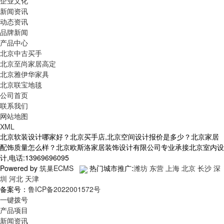
企业文化
新闻资讯
动态资讯
品牌新闻
产品中心
北京中古买手
北京至尚家居高定
北京雅伊华家具
北京联宝地毯
公司首页
联系我们
网站地图
XML
北京软装设计哪家好？北京买手店,北京空间设计报价是多少？北京家居
配饰质量怎么样？北京欧斯洛家居装饰设计有限公司专业承接北京室内设
计,电话:13969696095
Powered by
筑巢ECMS
热门城市推广:
潍坊
东营
上海
北京
长沙
深
圳
河北
天津
备案号：
鲁ICP备2022001572号
一键拨号
产品项目
新闻资讯