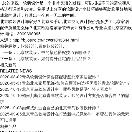
总的来说，软装设计是一个非常灵活的过程，可以根据不同的需求和风
格进行调整和改变。希望以上分享的软装设计小技巧能够帮助您更好地完
成您的设计，打造出一个独一无二的空间。
北京软装设计哪家好？北京买手店,北京空间设计报价是多少？北京家居
配饰质量怎么样？北京欧斯洛家居装饰设计有限公司专业承接北京室内设
计,电话:13969696095
来源：http://bj.osiro.cn/news1043644.html
相关标签：
软装设计
,
青岛软装设计
,
上一条：
北京软装设计中的颜色搭配技巧有哪些？
下一条：
北京软装设计如何提升住宅的生活品质？
相关新闻
RELATED NEWS
2026-08-02
青岛软装设计需要搭配哪些北京家居配饰？
2026-05-31
青岛北京家居配饰-如何在预算内选择优质的青岛软装设计？
2025-10-17
北京青岛软装设计中，哪些风格是受年轻人喜欢的
2025-10-10
如何判断北京青岛软装设计师的设计方案是否符合自己的需
求
2025-10-03
如何找到适合自己的北京青岛软装设计师？
2025-09-05
北京青岛软装设计在打造新中式风格时，有哪些具体的元素
可以运用
相关产品