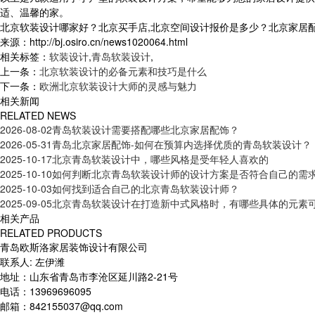
适、温馨的家。
北京软装设计哪家好？北京买手店,北京空间设计报价是多少？北京家居配饰质
来源：http://bj.osiro.cn/news1020064.html
相关标签：
软装设计
,
青岛软装设计
,
上一条：
北京软装设计的必备元素和技巧是什么
下一条：
欧洲北京软装设计大师的灵感与魅力
相关新闻
RELATED NEWS
2026-08-02
青岛软装设计需要搭配哪些北京家居配饰？
2026-05-31
青岛北京家居配饰-如何在预算内选择优质的青岛软装设计？
2025-10-17
北京青岛软装设计中，哪些风格是受年轻人喜欢的
2025-10-10
如何判断北京青岛软装设计师的设计方案是否符合自己的需
2025-10-03
如何找到适合自己的北京青岛软装设计师？
2025-09-05
北京青岛软装设计在打造新中式风格时，有哪些具体的元素
相关产品
RELATED PRODUCTS
青岛欧斯洛家居装饰设计有限公司
联系人: 左伊潍
地址：山东省青岛市李沧区延川路2-21号
电话：13969696095
邮箱：842155037@qq.com