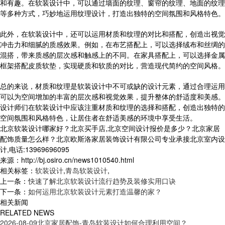
和有趣。在软装设计中，可以通过墙面的纹理、窗帘的纹理、地面的纹理
等多种方式，巧妙地运用纹理设计，打造出独特的空间氛围和风格特色。
此外，在软装设计中，还可以运用材质和纹理的对比和搭配，创造出视觉
冲击力和细腻的质感效果。例如，在布艺搭配上，可以选择绒布和丝绸的
混搭，带来质感的层次感和触感上的不同。在家具搭配上，可以选择金属
框架搭配皮质软垫，实现硬质和软质的对比，营造现代简约的空间风格。
总的来说，材质和纹理是软装设计中不可或缺的设计元素，通过合理运用
可以为空间增加的丰富的层次感和视觉效果，提升整体的舒适度和美感。
设计师们在软装设计中应该注重材质和纹理的选择和搭配，创造出独特的
空间氛围和风格特色，让居住者在舒适美感的环境中享受生活。
北京软装设计哪家好？北京买手店,北京空间设计报价是多少？北京家居
配饰质量怎么样？北京欧斯洛家居装饰设计有限公司专业承接北京室内设
计,电话:13969696095
来源：http://bj.osiro.cn/news1010540.html
相关标签：
软装设计
,
青岛软装设计
,
上一条：
快速了解北京软装设计流行趋势及装修实用口诀
下一条：
如何运用北京软装设计元素打造温馨的家？
相关新闻
RELATED NEWS
2026-08-09
北京家居配饰-青岛软装设计如何合理利用空间？